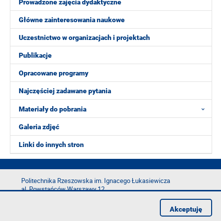
Prowadzone zajęcia dydaktyczne
Główne zainteresowania naukowe
Uczestnictwo w organizacjach i projektach
Publikacje
Opracowane programy
Najczęściej zadawane pytania
Materiały do pobrania
Galeria zdjęć
Linki do innych stron
Politechnika Rzeszowska im. Ignacego Łukasiewicza
al. Powstańców Warszawy 12
35-029 Rzeszów
Akceptuję
tel.: +48 17 865 11 00