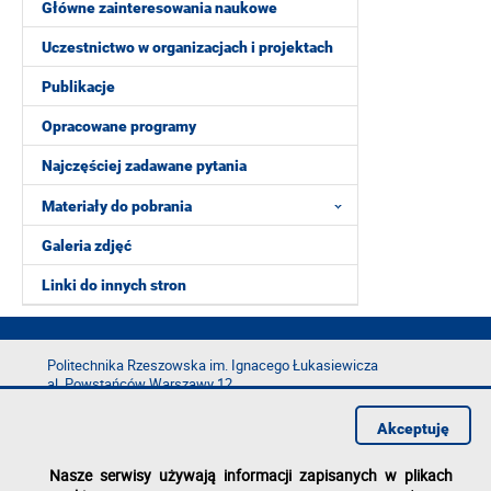
Główne zainteresowania naukowe
Uczestnictwo w organizacjach i projektach
Publikacje
Opracowane programy
Najczęściej zadawane pytania
Materiały do pobrania
Galeria zdjęć
Linki do innych stron
Politechnika Rzeszowska im. Ignacego Łukasiewicza
al. Powstańców Warszawy 12
35-029 Rzeszów
Akceptuję
tel.: +48 17 865 11 00
fax: +48 17 854 12 60
Nasze serwisy używają informacji zapisanych w plikach
e-mail:
kancelaria@prz.edu.pl