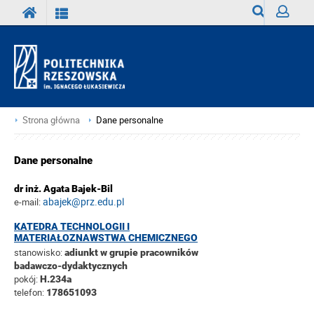
Wyszukiwark
Zaloguj
Strona główna
Dane personalne
Dane personalne
dr inż. Agata Bajek-Bil
abajek@prz.edu.pl
e-mail:
KATEDRA TECHNOLOGII I
MATERIAŁOZNAWSTWA CHEMICZNEGO
stanowisko:
adiunkt w grupie pracowników
badawczo-dydaktycznych
pokój:
H.234a
telefon:
178651093