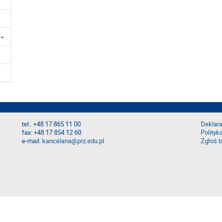
tel.: +48 17 865 11 00
Deklara
fax: +48 17 854 12 60
Polityk
e-mail:
kancelaria@prz.edu.pl
Zgłoś b