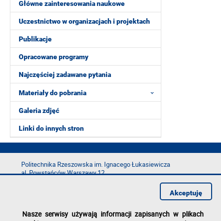
Główne zainteresowania naukowe
Uczestnictwo w organizacjach i projektach
Publikacje
Opracowane programy
Najczęściej zadawane pytania
Materiały do pobrania
Galeria zdjęć
Linki do innych stron
Politechnika Rzeszowska im. Ignacego Łukasiewicza
al. Powstańców Warszawy 12
35-029 Rzeszów
Akceptuję
tel.: +48 17 865 11 00
fax: +48 17 854 12 60
Nasze serwisy używają informacji zapisanych w plikach
e-mail:
kancelaria@prz.edu.pl